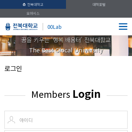
전북대학교
대학포털
오아시스
00Lab
꿈을 키우는 '행복 배움터' 전북대학교
The Best Glocal University
로그인
Login
Members