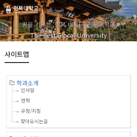
00학과
꿈을 키우는 '행복 배움터' 전북대학교
The Best Glocal University
사이트맵
학과소개
인사말
연혁
규정/지침
찾아오시는길